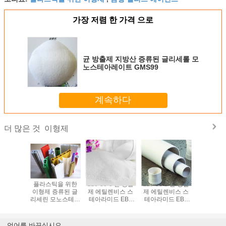
가장 저렴 한 가격 으로
균 방출제 지방산 증류된 글리세롤 모
노스테아레이트 GMS99
계속하다
이형제
더 많은 것
펜타에리쓰
플라스틱을 위한
110-30-5 균 방출
110-30-5 균 방출
증류된 글
테아레이트
이형제 증류된 글
제 에틸렌비스 스
제 에틸렌비스 스
노스테아
4 첨가제
리세린 모노스테아
테아라미드 EBS
테아라미드 EBS
DMG90
레이트 GMS95%
EBH502 백색 왁스
EBH502 누르스름
균 방
분말
한 비즈
언어를 바꾸십시오