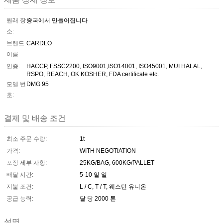
원래 장
중국에서 만들어집니다
소:
브랜드
CARDLO
이름:
인증:
HACCP, FSSC2200, ISO9001,ISO14001, ISO45001, MUI HALAL,
RSPO, REACH, OK KOSHER, FDA certificate etc.
모델 번
DMG 95
호:
결제 및 배송 조건
최소 주문 수량:
1t
가격:
WITH NEGOTIATION
포장 세부 사항:
25KG/BAG, 600KG/PALLET
배달 시간:
5-10 일 일
지불 조건:
L / C, T / T, 웨스턴 유니온
공급 능력:
달 당 2000 톤
설명