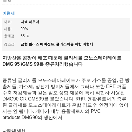
이형제
재료:
백색 파우더
내용:
99%
융해점:
65 'Ｃ
금형 릴리스 에이전트
플라스틱을 위한 이형제
강조점:
,
지방산은 곰팡이 배포 때문에 글리세롤 모노스테아레이트
DMG 95 /GMS 99를 증류처리했습니다
증류된 글리세롤 모노스테아레이트가 주로 가소물 공업, 균 방
출제들, 가소제, 정전기 방지제들에서 그러나 또한 EPE 거품
수축 저감제들과 같은 발포 성형 제품에 특히 적합하 사용된
DMG90 OR GMS99를 불렀습니다, 한편, 윤활유로서의 증류
된 글리세롤 모노스테아레이트가 혼합 리드 염 안정기에 없어
서는 안 됩니다. 게다가 내부 윤활제로서의 PVC
products,DMG90의 생산에서.
나타내세요