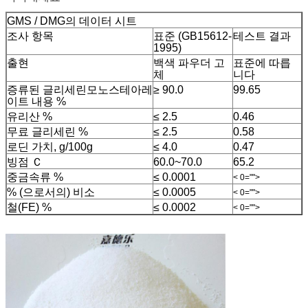
GMS / DMG의 데이터 시트
조사 항목
표준 (GB15612-
테스트 결과
1995)
출현
백색 파우더 고
표준에 따릅
체
니다
증류된 글리세린모노스테아레
≥ 90.0
99.65
이트 내용 %
유리산 %
≤ 2.5
0.46
무료 글리세린 %
≤ 2.5
0.58
로딘 가치, g/100g
≤ 4.0
0.47
빙점 Ｃ
60.0~70.0
65.2
중금속류 %
≤ 0.0001
< 0="">
% (으로서의) 비소
≤ 0.0005
< 0="">
철(FE) %
≤ 0.0002
< 0="">