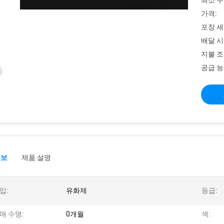
최소 주
가격:
포장 세
배달 시
지불 조
공급 능
정보
제품 설명
입:
유화제
등급:
매 수명:
0개월
색: