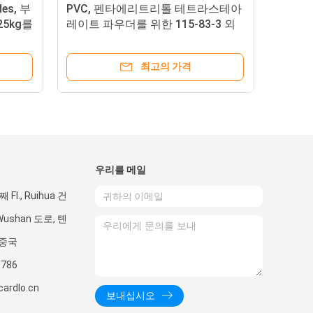
es, 부
PVC, 펜타에리트리톨 테트라스테아
25kg를
레이트 파우더를 위한 115-83-3 외
부 윤활유
최고의 가격
우리를 메일
 Fl., Ruihua 건
Wushan 도로, 톈
 중국
5786
ardlo.cn
보내십시오