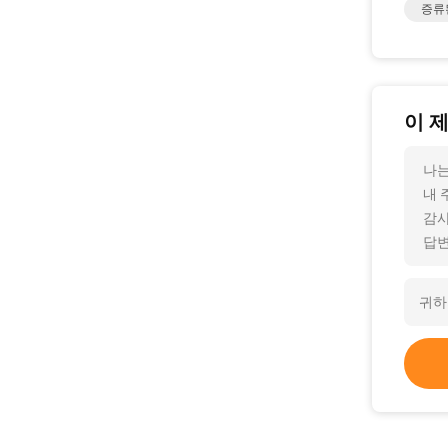
증류
이 
나는
내 
감사
답변