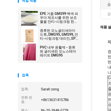
제일 제품
출
EPE 거품 GMS99 백색 파
강
우더 제조사를 위한 보조
물을 안티-시링크링 한계
Cert
제품 
증류된 모노글리세라이
드류, DMG95, GMS99, 안
티-시링크링 대리인, EPE
지
발포성제
PVC 내부 윤활제 - 증류
된 글리세린 모노스테아
증
레이트 DMG95
한
한
내
접촉
G
접촉:
Sarah zeng
전화 번
트
+8613631415786
호:
팩스:
86-20-3848-0779