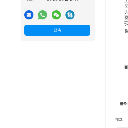
로
빙
%
접촉
철
붙
붙어
태그: