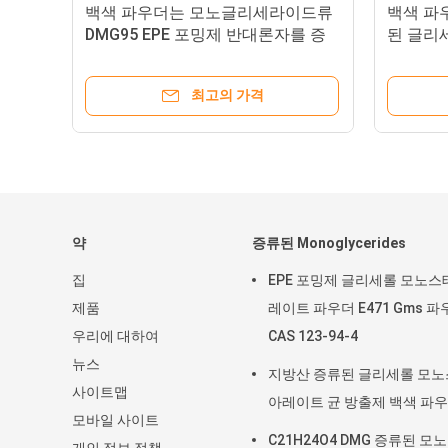
모
백색 파우더는 모노글리세라이드류
백색 파
DMG95 EPE 포밍제 반대론자를 증
된 글리
류처리했습니다 - 수축
최고의 가격
약
증류된 Monoglycerides
집
EPE 포밍제 글리세롤 모노스
제품
레이트 파우더 E471 Gms 파
우리에 대하여
CAS 123-94-4
뉴스
지방산 증류된 글리세롤 모
사이트맵
아레이트 균 방출제 백색 파
모바일 사이트
C21H24O4 DMG 증류된 모