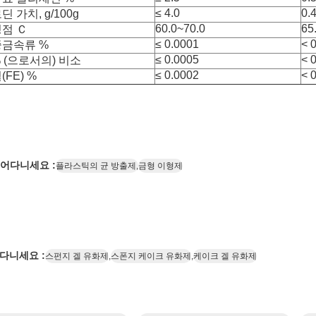
≤ 4.0
0.
딘 가치, g/100g
60.0~70.0
65
점 Ｃ
≤ 0.0001
< 
중금속류 %
≤ 0.0005
< 
 (으로서의) 비소
≤ 0.0002
< 
(FE) %
어다니세요 :
플라스틱의 균 방출제,
금형 이형제
다니세요 :
스펀지 겔 유화제
,
스폰지 케이크 유화제
,
케이크 겔 유화제