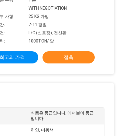
문 수량:
1 톤
WITH NEGOTIATION
부 사항:
25 KG 가방
간:
7-11 평일
건:
L/C (신용장), 전신환
력:
1000TON/ 달
최고의 가격
접촉
식품은 등급입니다, 에더블이 등급
입니다
하얀, 미황색