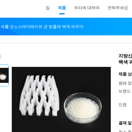
집
제품
우리에 대하여
연락주세요
리세롤 모노스테아레이트 균 방출제 백색 파우더
지방산
백색 
제품 상
원래 장
브랜드 
인증:
결제 및