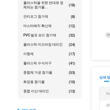
플라스틱을 위한 반대로 정
(18)
체되는 첨가물...
안티포그 첨가제
(8)
마스터배치 확산제
(12)
PVC 발포 보드 첨가제
(32)
플라스틱 미끄러짐 대리인
(24)
이형제
(17)
플라스틱 수식어구
(41)
중합체 가공 첨가물
(53)
상세 
화장용 첨가물
(10)
중합 이산 대리인
(13)
타
판