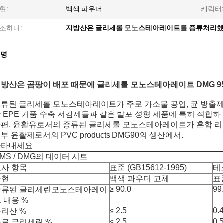
현:
백색 파우더
캐릭터
조하다:
지방산은 글리세롤 모노스테아레이트를 증류처리
설명
방산은 곰팡이 배포 때문에 글리세롤 모노스테아레이트 DMG 95
류된 글리세롤 모노스테아레이트가 주로 가소물 공업, 균 방출제
 EPE 거품 수축 저감제들과 같은 발포 성형 제품에 특히 적합하 사
편, 윤활유로서의 증류된 글리세롤 모노스테아레이트가 혼합 리드
부 윤활제로서의 PVC products,DMG90의 생산에서.
나타내세요
MS / DMG의 데이터 시트
조사 항목
표준 (GB15612-1995)
테
출현
백색 파우더 고체
표
≥ 90.0
99
증류된 글리세린모노스테아레이
 내용 %
≤ 2.5
0.
유리산 %
≤ 2.5
0.
무료 글리세린 %