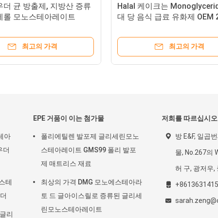
우더 균 방출제, 지방산 증류
Halal 케이크는 Monoglycerid
세롤 모노스테아레이트
대 당 음식 급료 유화제 OEM 
증류했습니다
최고의 가격
최고의 가격
EPE 거품이 이는 첨가물
저희를 따르십시오
테아
폴리에틸렌 발포제 글리세린모노
방 E&F, 일곱번째
우더
스테아레이트 GMS99 폴리 발포
물, No.267의 
제 매트리스 재료
허 구, 광저우,
노스테
최상의 가격 DMG 모노에스테아라
+861363141
우더
토 드 글아이스릴로 증류된 글리세
sarah.zeng@c
린모노스테아레이트
노글리