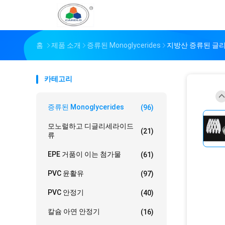
홈
제품 소개
증류된 Monoglycerides
지방산 증류된 글
카테고리
증류된 Monoglycerides
(96)
모노럴하고 디글리세라이드
(21)
류
EPE 거품이 이는 첨가물
(61)
PVC 윤활유
(97)
PVC 안정기
(40)
칼슘 아연 안정기
(16)