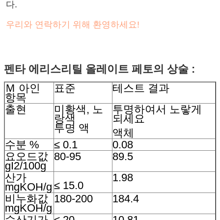
다.
우리와 연락하기 위해 환영하세요!
펜타 에리스리틸 올레이트 페토
의
상술
:
Ｍ
아인
표준
테스트 결과
항목
출현
미황색, 노
투명하여서 노랗게
랑색
되세요
투명 액
액체
수분 %
≤ 0.1
0.08
요오드값
80-95
89.5
gI2/100g
산가
1.98
≤ 15.0
mgKOH/g
비누화값
180-200
184.4
mgKOH/g
수산기가
≤ 20
10.81