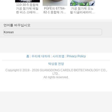
57675-44-2 중합
19321-40-5 중합
557-05-1 중합체
110-30-
체 가공 첨가제 트
체 가공 첨가제 펜
가공 첨가제 칼슘
가공 첨가
리메틸롤프로판 트
타 에리스리틸 올
아연 스테아린산염
렌 비스 
리올레이트
레이트 페토
PVC 안정기
마이드 
TMPTO 노란 빛깔
EBH502 
액체
언어를 바꾸십시오
Korean
홈
|
우리에 대하여
|
사이트맵
|
Privacy Policy
탁상용 전망
Copyright © 2019 - 2026 GUANGDONG CARDLO BIOTECHNOLOGY CO.,
LTD..
All rights reserved.