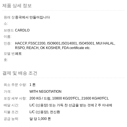
제품 상세 정보
원래 장
중국에서 만들어집니다
소:
브랜드
CARDLO
이름:
인증:
HACCP, FSSC2200, ISO9001,ISO14001, ISO45001, MUI HALAL,
RSPO, REACH, OK KOSHER, FDA certificate etc.
모델 번
페토
호:
결제 및 배송 조건
최소 주문 수량:
1 톤
가격:
WITH NEGOTIATION
포장 세부 사항:
200 KG / 드럼, 10800 KG/20'FCL, 21600 KG/40'FCL
배달 시간:
L/C (신용장) 또는 가득 찬 선급을 받는 것에 2 주 이내에
지불 조건:
L/C (신용장), 전신환
공급 능력:
달 당 1,000 톤