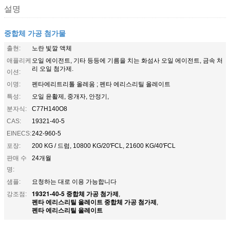
설명
중합체 가공 첨가물
출현:
노란 빛깔 액체
애플리케
오일 에이전트, 기타 등등에 기름을 치는 화섬사 오일 에이전트, 금속 처
리 오일 첨가제.
이션:
이명:
펜타에리트리톨 올레움 ; 펜타 에리스리틸 올레이트
특성:
오일 윤활제, 중개자, 안정기,
분자식:
C77H140O8
CAS:
19321-40-5
EINECS:
242-960-5
포장:
200 KG / 드럼, 10800 KG/20'FCL, 21600 KG/40'FCL
판매 수
24개월
명:
샘플:
요청하는 대로 이용 가능합니다
19321-40-5 중합체 가공 첨가제
강조점:
,
펜타 에리스리틸 올레이트 중합체 가공 첨가제
,
펜타 에리스리틸 올레이트