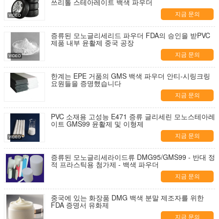
쓰리톨 스테아레이트 백색 파우더
지금 문의
증류된 모노글리세리드 파우더 FDA의 승인을 받PVC
제품 내부 윤활제 중국 공장
지금 문의
한계는 EPE 거품의 GMS 백색 파우더 안티-시링크링
요원들을 증명했습니다
지금 문의
PVC 소재용 고성능 E471 증류 글리세린 모노스테아레
이트 GMS99 윤활제 및 이형제
지금 문의
증류된 모노글리세라이드류 DMG95/GMS99 - 반대 정
적 프라스틱용 첨가제 - 백색 파우더
지금 문의
중국에 있는 화장품 DMG 백색 분말 제조자를 위한
FDA 증명서 유화제
지금 문의