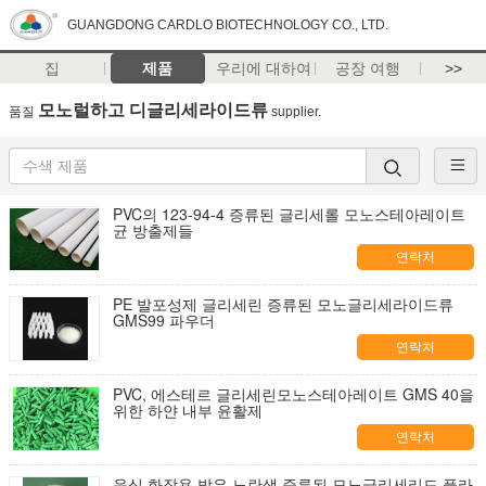
GUANGDONG CARDLO BIOTECHNOLOGY CO., LTD.
집
제품
우리에 대하여
공장 여행
>>
모노럴하고 디글리세라이드류
품질
supplier.
PVC의 123-94-4 증류된 글리세롤 모노스테아레이트
균 방출제들
연락처
PE 발포성제 글리세린 증류된 모노글리세라이드류
GMS99 파우더
연락처
PVC, 에스테르 글리세린모노스테아레이트 GMS 40을
위한 하얀 내부 윤활제
연락처
음식 화장용 밝은 노란색 증류된 모노글리세리드 플라