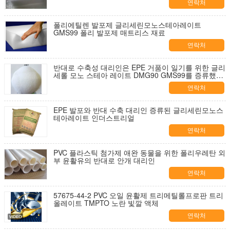
연락처
폴리에틸렌 발포제 글리세린모노스테아레이트
GMS99 폴리 발포제 매트리스 재료
연락처
반대로 수축성 대리인은 EPE 거품이 일기를 위한 글리
세롤 모노 스테아 레이트 DMG90 GMS99를 증류했습
니다
연락처
EPE 발포와 반대 수축 대리인 증류된 글리세린모노스
테아레이트 인더스트리얼
연락처
PVC 플라스틱 첨가제 애완 동물을 위한 폴리우레탄 외
부 윤활유의 반대로 안개 대리인
연락처
57675-44-2 PVC 오일 윤활제 트리메틸롤프로판 트리
올레이트 TMPTO 노란 빛깔 액체
연락처