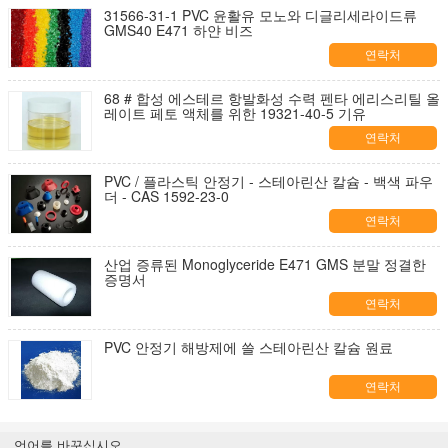
31566-31-1 PVC 윤활유 모노와 디글리세라이드류
GMS40 E471 하얀 비즈
연락처
68 # 합성 에스테르 항발화성 수력 펜타 에리스리틸 올
레이트 페토 액체를 위한 19321-40-5 기유
연락처
PVC / 플라스틱 안정기 - 스테아린산 칼슘 - 백색 파우
더 - CAS 1592-23-0
연락처
산업 증류된 Monoglyceride E471 GMS 분말 정결한
증명서
연락처
PVC 안정기 해방제에 쓸 스테아린산 칼슘 원료
연락처
언어를 바꾸십시오