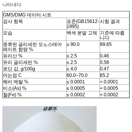
나타내다
GMS/DMG 데이터 시트
검사 항목
표준(GB15612-
시험 결과
1995)
모습
백색 분말 고체
기준에 따릅
니다
증류된 글리세린 모노스테아
≥ 90.0
99.65
레이트 함량 %
유리산 %
≤ 2.5
0.46
유리 글리세린 %
≤ 2.5
0.58
로딘 값, g/100g
≤ 4.0
0.47
어는점 C
60.0~70.0
65.2
헤비 메탈 %
≤ 0.0001
< 0.0001
비소(As) %
≤ 0.0005
< 0.0005
철(Fe) %
≤ 0.0002
< 0.0002