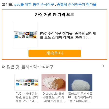
pvc를 위한 충격 수식어구
중합체 수식어구와 첨가물
꼬리표:
,
가장 저렴 한 가격 으로
PVC 수식어구 첨가물, 증류된 글리세
롤 모노 스테아 레이트 DMG 95
GMS 99
계속하다
플라스틱 수식어구
더 많은 것
44-2 플라
PVC 수식어구 첨
Dispersible 글리
플라스틱 중개자들
고무 플라
중개자들
가물, 증류된 글리
세린 모노 스테아
PET 펜타에리쓰리
가제 중국
롤프로판
세롤 모노 스테아
레이트가 높은
톨 스테아레이트
위한 펜타
레이트
레이트 DMG 95
HLB 가치 E471 음
파스틱 윤활유
톨 스테
 오일 윤활
GMS 99
식 유화제에 의하
분말 