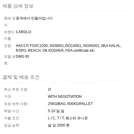
제품 상세 정보
원래 장
중국에서 만들어집니다
소:
브랜드
CARDLO
이름:
인증:
HACCP, FSSC2200, ISO9001,ISO14001, ISO45001, MUI HALAL,
RSPO, REACH, OK KOSHER, FDA certificate etc.
모델 번
DMG 95
호:
결제 및 배송 조건
최소 주문 수량:
1t
가격:
WITH NEGOTIATION
포장 세부 사항:
25KG/BAG, 600KG/PALLET
배달 시간:
5-10 일 일
지불 조건:
L / C, T / T, 웨스턴 유니온
공급 능력:
달 당 2000 톤