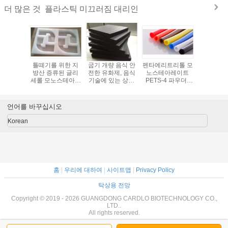
플라스틱 미끄러짐 대리인
더 많은 것
라스틱 슬
틀떼기를 위한 지
굽기 개량 음식 안
펜타에리트리톨 모
PET 루
을 위한
방산 증류된 글리
전한 유화제, 음식
노스테아레이트
펜타에리쓰
류된 모노
세롤 모노스테아레
기술에 있는 상업
PETS-4 파우더 :
테아레이트 
라이드류
이트 백색 파우더
적인 유화제
나일론 프라스틱용
4는 고온
5 DMG
첨가제 슬립화제들
가루화
 윤활유
언어를 바꾸십시오
Korean
홈
|
우리에 대하여
|
사이트맵
|
Privacy Policy
탁상용 전망
Copyright © 2019 - 2026 GUANGDONG CARDLO BIOTECHNOLOGY CO.,
LTD..
All rights reserved.