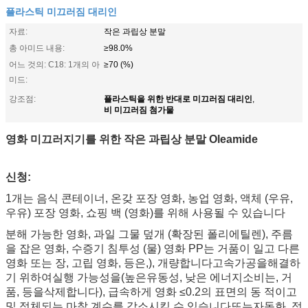
플라스틱 미끄러짐 대리인
자료:
작은 과립상 분말
총 아미드 내용:
≥98.0%
어느 것의: C18: 1개의 아
≥70 (%)
미드:
플라스틱을 위한 반대로 미끄러짐 대리인
강조점:
,
비 미끄러짐 첨가물
영화 미끄러지기를 위한 작은 과립상 분말 Oleamide
신청:
1개는 음식 콘테이너, 온갖 포장 영화, 농업 영화, 액체 (우유,
우유) 포장 영화, 쇼핑 백 (영화)를 위해 사용될 수 있습니다
분해 가능한 영화, 과일 그물 덮개 (확장된 폴리에틸렌), 주름
을 잡은 영화, 수증기 침투성 (물) 영화 PP는 거품이 일고 다른
영화 또는 장, 고립 영화, 등은,), 개량합니다고속가공을해결하
기 위하여실행 가능성을(높은유동성, 낮은 에너지소비는, 거
품, 등을삭제합니다), 급속하게 영화 ≤0.2의 표면의 동 적이고
및 정체되는 마찰 계수를 감소시킬 수 있습니다또는자동화, 정