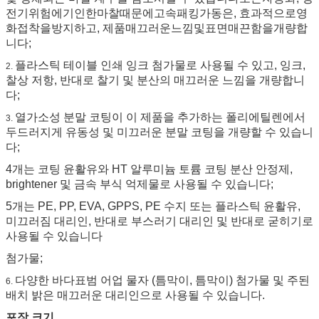
전기위험에기인한마찰때문에고속패킹가동은, 효과적으로영
화접착을방지하고, 제품매끄러운느낌및표면매끈함을개량합
니다;
플라스틱 테이블 인쇄 잉크 첨가물로 사용될 수 있고, 잉크,
2.
찰상 저항, 반대로 찰기 및 분산의 매끄러운 느낌을 개량합니
다;
열가소성 분말 코팅이 이 제품을 추가하는 폴리에틸렌에서
3.
두드러지게 유동성 및 미끄러운 분말 코팅을 개량할 수 있습니
다;
4개는 코팅 윤활유와 HT 알루미늄 토륨 코팅 분산 안정제,
brightener 및 금속 부식 억제물로 사용될 수 있습니다;
5개는 PE, PP, EVA, GPPS, PE 수지 또는 플라스틱 윤활유,
미끄러짐 대리인, 반대로 부스러기 대리인 및 반대로 굳히기로
사용될 수 있습니다
첨가물;
다양한 바다표범 어업 물자 (틈막이, 틈막이) 첨가물 및 주된
6.
배치 밝은 매끄러운 대리인으로 사용될 수 있습니다.
포장 크기