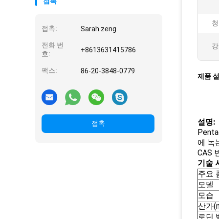
접촉
청
접촉:
Sarah zeng
전화 번
강
+8613631415786
호:
팩스:
86-20-3848-0779
제품 
설명:
접촉
Pent
에 녹
CAS 번
기술 
주요 
모델
모습
산가(m
로딘 밸