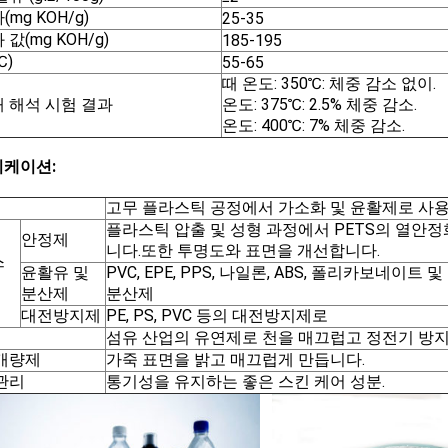
mg KOH/g)
25-35
값(mg KOH/g)
185-195
℃)
55-65
때 온도: 350℃: 체중 감소 없이.
 해석 시험 결과
온도: 375℃: 2.5% 체중 감소.
온도: 400℃: 7% 체중 감소.
케이션:
고무 플라스틱 공정에서 가소화 및 윤활제로 사
플라스틱 압출 및 성형 과정에서 PETS의 열안정
안정제
니다.또한 투명도와 표면을 개선합니다.
스
윤활유 및
PVC, EPE, PPS, 나일론, ABS, 폴리카보네이트
분산제
분산제
대전방지제
PE, PS, PVC 등의 대전방지제로
섬유 산업의 유연제로 천을 매끄럽고 정전기 방
개량제
가죽 표면을 밝고 매끄럽게 만듭니다.
관리
통기성을 유지하는 좋은 스킨 케어 성분.