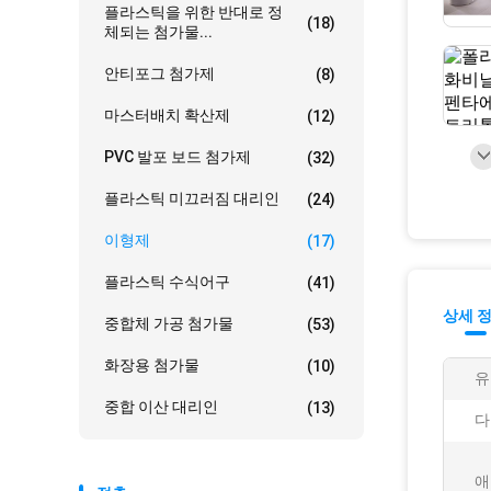
플라스틱을 위한 반대로 정
(18)
체되는 첨가물...
안티포그 첨가제
(8)
마스터배치 확산제
(12)
PVC 발포 보드 첨가제
(32)
플라스틱 미끄러짐 대리인
(24)
이형제
(17)
플라스틱 수식어구
(41)
상세 
중합체 가공 첨가물
(53)
화장용 첨가물
(10)
유
중합 이산 대리인
(13)
다
애