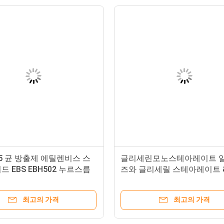
0-5 균 방출제 에틸렌비스 스
글리세린모노스테아레이트 알
 EBS EBH502 누르스름
즈와 글리세릴 스테아레이트 
글리세릴 스테아린산염
최고의 가격
최고의 가격