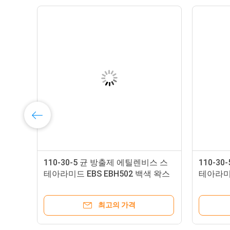
글리
110-30-5 균 방출제 에틸렌비스 스
110-3
 분
테아라미드 EBS EBH502 백색 왁스
테아라미드
한 비즈
최고의 가격