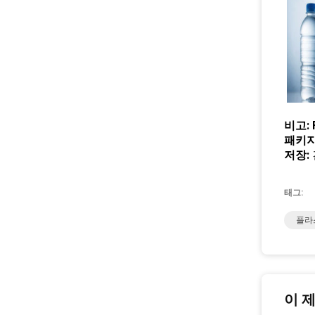
비고:
패키지
저장:
태그:
플라
이 