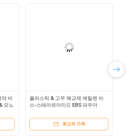
약 비
플라스틱 & 고무 해교제 에틸렌 비
& 모노
스-스테아르아미드 EBS 파우더
최고의 가격