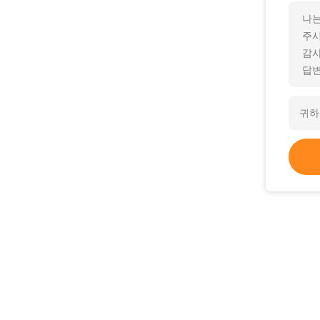
나는
주
감사
답변