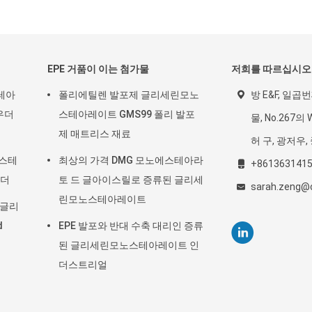
EPE 거품이 이는 첨가물
저희를 따르십시오
테아
폴리에틸렌 발포제 글리세린모노
방 E&F, 일곱번째
우더
스테아레이트 GMS99 폴리 발포
물, No.267의 
제 매트리스 재료
허 구, 광저우,
노스테
최상의 가격 DMG 모노에스테아라
+861363141
우더
토 드 글아이스릴로 증류된 글리세
sarah.zeng@c
린모노스테아레이트
노글리
d
EPE 발포와 반대 수축 대리인 증류
된 글리세린모노스테아레이트 인
더스트리얼