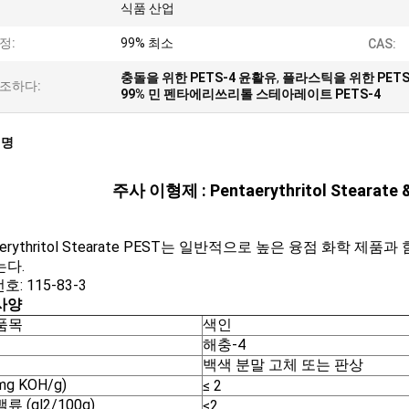
식품 산업
정:
99% 최소
CAS:
충돌을 위한 PETS-4 윤활유
,
플라스틱을 위한 PETS
조하다:
99% 민 펜타에리쓰리톨 스테아레이트 PETS-4
설명
주사 이형제 : Pentaerythritol Stearate 
aerythritol Stearate PEST는 일반적으로 높은 융점 화학
는다.
호: 115-83-3
사양
품목
색인
해충-4
백색 분말 고체 또는 판상
g KOH/g)
≤ 2
류 (gl2/100g)
≤2