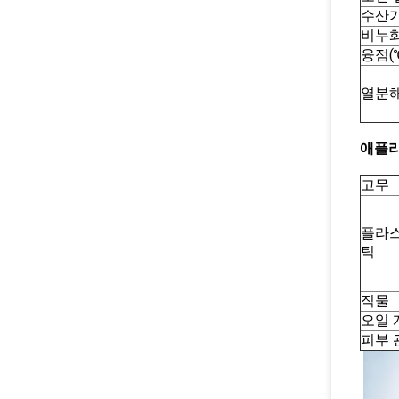
수산가(
비누화 
융점(
열분해
애플리
고무
플라
틱
직물
오일 
피부 