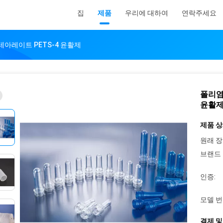
집
제품
우리에 대하여
연락주세요
아레이트 PETS-4 윤활제
폴리염
윤활
제품 상
원래 장
브랜드 
인증:
모델 번
결제 및