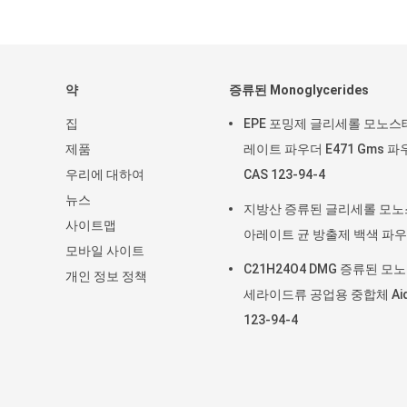
약
증류된 Monoglycerides
집
EPE 포밍제 글리세롤 모노스
제품
레이트 파우더 E471 Gms 파
우리에 대하여
CAS 123-94-4
뉴스
지방산 증류된 글리세롤 모
사이트맵
아레이트 균 방출제 백색 파
모바일 사이트
C21H24O4 DMG 증류된 모
개인 정보 정책
세라이드류 공업용 중합체 Ai
123-94-4