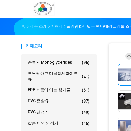
홈
제품 소개
이형제
폴리염화비닐용 펜타에리트리톨 스테
카테고리
증류된 Monoglycerides
(96)
모노럴하고 디글리세라이드
(21)
류
EPE 거품이 이는 첨가물
(61)
PVC 윤활유
(97)
PVC 안정기
(40)
칼슘 아연 안정기
(16)