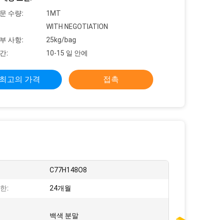
문 수량:
1MT
WITH NEGOTIATION
부 사항:
25kg/bag
간:
10-15 일 안에
최고의 가격
접촉
C77H148O8
한:
24개월
백색 분말