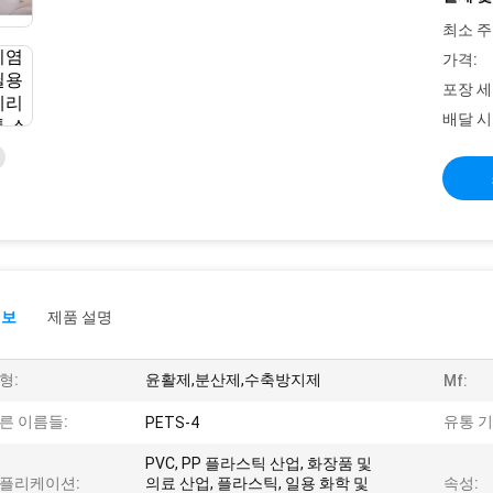
최소 주
가격:
포장 세
배달 시
정보
제품 설명
형:
윤활제,분산제,수축방지제
Mf:
른 이름들:
유통 기
PETS-4
PVC, PP 플라스틱 산업, 화장품 및
플리케이션:
의료 산업, 플라스틱, 일용 화학 및
속성: