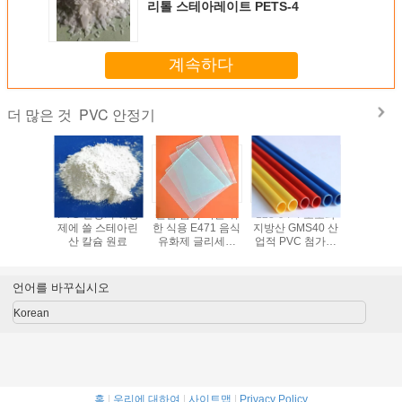
리톨 스테아레이트 PETS-4
계속하다
PVC 안정기
더 많은 것
증류된
PVC 안정기 해방
산업 음식/약을 위
123-94-4 모노와
PVC 안
yceride
제에 쓸 스테아린
한 식용 E471 음식
지방산 GMS40 산
업체 
GMS 분말
산 칼슘 원료
유화제 글리세롤
업적 PVC 첨가제
Pentaeryth
 증명서
모노 스테아 레이
의 디글리세라이드
테아레이트 
트
류
4 분
언어를 바꾸십시오
Korean
홈
|
우리에 대하여
|
사이트맵
|
Privacy Policy