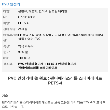
PVC 안정기
타입:
윤활유, 해교제, 안티-시링크링 대리인
Mf:
C77H148O8
이명:
PETS-4
판매 수명:
24개월
애플리케이
PP 플라스틱 공업, 화장용이고 의학 산업, 플라스틱이, 매일 화학과
식품 산업인 PVC
션:
특성:
백색 파우더
순도:
99% 분
cas:
115-83-3
PVC 안정제 첨가제
115-83-3 안정제 첨가제
강조점:
,
,
펜타에리쓰리톨 스테아레이트
PVC 안정기에 쓸 원료 : 펜타에리쓰리톨 스테아레이트
PETS-4
기술 :
펜타에리쓰리톨 스테아레이트 페스트는 보통 고융점 화학 제품류와 백색 고체 왁
스로 나타납니다.