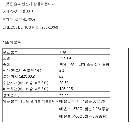
그것은 술과 벤젠에 잘 용해됩니다.
어떤 CAS :115-83-3
분자식 : C77H148O8
EINECS / ELINCS 번호 : 206-103-9
기술적 요구
주요 품목
지수
모델
PEST-4
출현
백색 파우더 고체 또는 상의 판형
산가 (마그네슘 코우 / Ｇ)
≤ 2
로딘 가치 (gl2/100g)
≤2
수산기가 (마그네슘 코우 / Ｇ)
25-35
비누화값 (마그네슘 코우 / Ｇ)
185-195
융해점 (C)
55-65
열은 분석 테스트 결과를 해결합니다
때 온도 : 350C : 잃는 중량 없이.
때 온도 : 375C : 잃는 2.5% 중량.
때 온도 : 400C : 잃는 7% 중량.